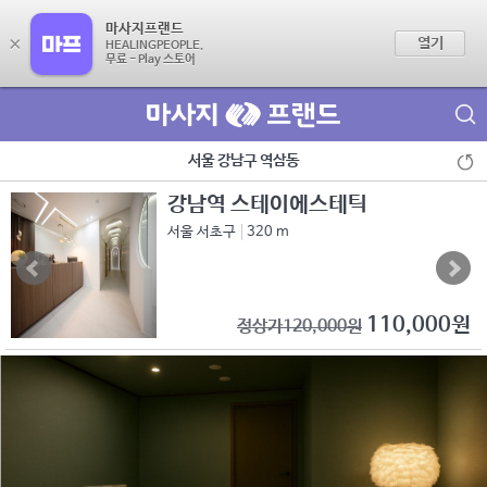
마사지프랜드
×
열기
HEALINGPEOPLE.
무료 - Play 스토어
제휴점 광고문의
서울 강남구 역삼동
강남역 스테이에스테틱
서울 서초구
320 m
110,000원
정상가120,000원