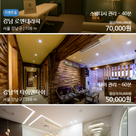
이벤트중
스웨디시 관리 - 40분
강남 로엔테라피
정상가90,000원
70,000원
서울 강남구
106 m
타이 관리 - 60분
강남역 타이앤타이
정상가70,000원
50,000원
서울 강남구
266 m