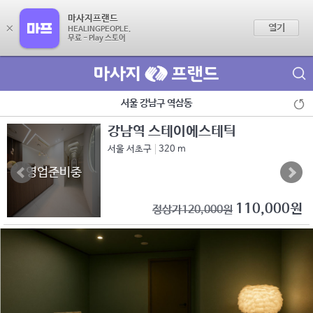
마사지프랜드
×
열기
HEALINGPEOPLE.
무료 - Play 스토어
제휴점 광고문의
서울 강남구 역삼동
강남역 스테이에스테틱
서울 서초구
320 m
영업준비중
110,000원
정상가120,000원