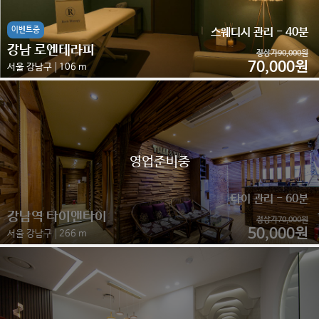
이벤트중
스웨디시 관리 - 40분
강남 로엔테라피
정상가90,000원
70,000원
서울 강남구
106 m
영업준비중
타이 관리 - 60분
강남역 타이앤타이
정상가70,000원
50,000원
서울 강남구
266 m