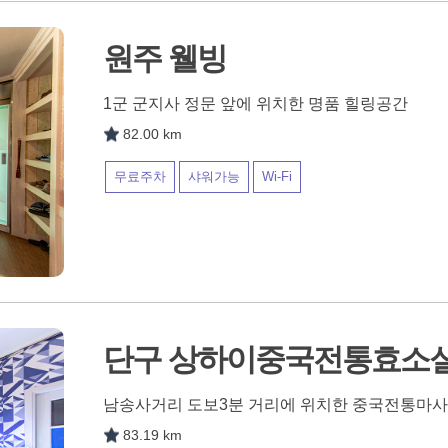
원주 웰빙
1군 군지사 정문 앞에 위치한 명품 힐링공간
82.00 km
무료주차
샤워가능
Wi-Fi
단구 상하이중국전통효소
남송사거리 도보3분 거리에 위치한 중국전통마
83.19 km