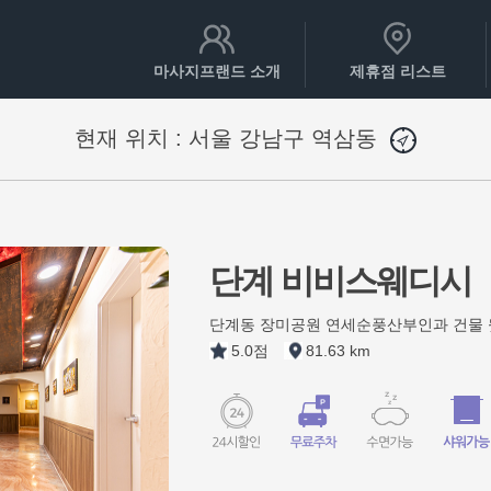
마사지프랜드 소개
제휴점 리스트
현재 위치 :
서울 강남구 역삼동
단계 비비스웨디시
단계동 장미공원 연세순풍산부인과 건물 
5.0점
81.63 km