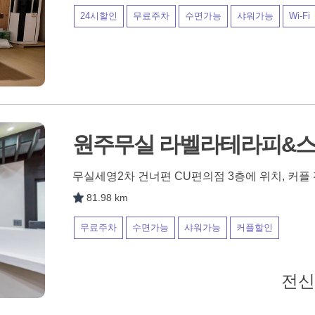
24시할인
무료주차
수면가능
샤워가능
Wi-Fi
원주무실 라벨라테라피&
무실세영2차 건너편 CU편의점 3층에 위치, 커플
81.98 km
무료주차
수면가능
샤워가능
커플할인
전신