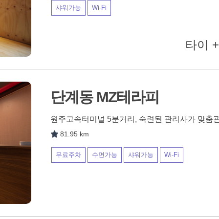
샤워가능
Wi-Fi
타이 +
단계동 MZ테라피
원주고속터미널 5분거리, 숙련된 관리사가 맞춤
81.95 km
무료주차
수면가능
샤워가능
Wi-Fi