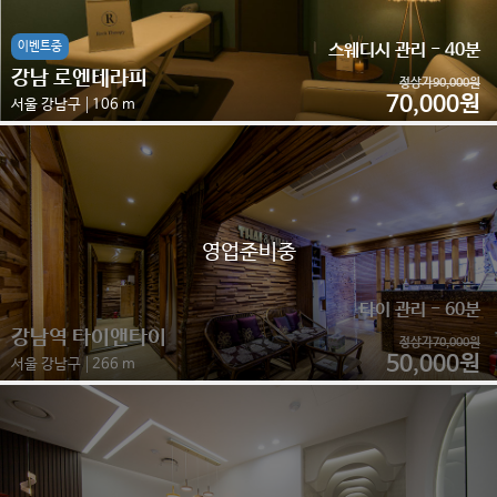
이벤트중
스웨디시 관리 - 40분
강남 로엔테라피
정상가90,000원
70,000원
서울 강남구
106 m
영업준비중
타이 관리 - 60분
강남역 타이앤타이
정상가70,000원
50,000원
서울 강남구
266 m