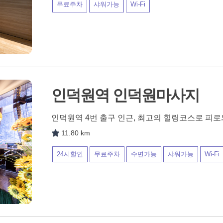
무료주차
샤워가능
Wi-Fi
인덕원역 인덕원마사지
인덕원역 4번 출구 인근, 최고의 힐링코스로 피
11.80 km
24시할인
무료주차
수면가능
샤워가능
Wi-Fi