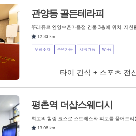
관양동 골든테라피
뚜레쥬르 안양수촌마을점 건물 3층에 위치, 지친
12.33 km
무료주차
수면가능
샤워가능
Wi-Fi
타이 건식 + 스포츠 전신
평촌역 더샵스웨디시
최고의 힐링 코스로 스트레스와 피로를 풀어드
13.08 km