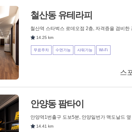
철산동 유테라피
철산역 스타벅스 로데오점 2층, 자격증을 겸비한
14.25 km
무료주차
수면가능
샤워가능
Wi-Fi
스포
안양동 팜타이
안양역1번출구 도보5분, 안양일번가 맥도날드 옆
14.41 km