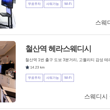
무료주차
샤워가능
Wi-Fi
스웨디
철산역 헤라스웨디시
철산역 1번 출구 도보 3분거리, 고퀄리티 감성 
14.23 km
무료주차
샤워가능
Wi-Fi
스웨디시 +