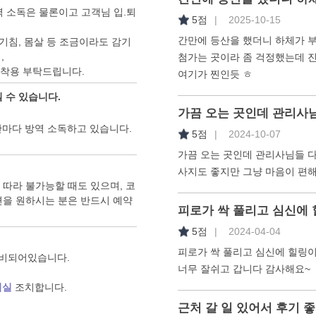
역 소독은 물론이고 고객님 입.퇴
5점
| 2025-10-15
간만에 등산을 했더니 하체가 부
 기침, 몸살 등 조금이라도 감기
,
첨가는 곳이라 좀 걱정했는데 
 착용 부탁드립니다.
여기가 찐인듯 ㅎ
 수 있습니다.
가끔 오는 곳인데 관리사님
시간마다 방역 소독하고 있습니다.
5점
| 2024-10-07
가끔 오는 곳인데 관리사님들 다
사지도 좋지만 그냥 마음이 편
 따라 불가능할 때도 있으며, 코
면을 원하시는 분은 반드시 예약
피로가 싹 풀리고 심신에
5점
| 2024-04-04
피로가 싹 풀리고 심신에 힐링
완비되어있습니다.
너무 잘쉬고 갑니다 감사해요~
퇴실
조치합니다.
근처 갈 일 있어서 후기 