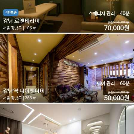
이벤트중
스웨디시 관리 - 40분
강남 로엔테라피
정상가90,000원
70,000원
서울 강남구
106 m
타이 관리 - 60분
강남역 타이앤타이
정상가70,000원
50,000원
서울 강남구
266 m