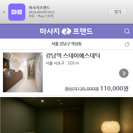
마사지프랜드
×
열기
HEALINGPEOPLE.
무료 - Play 스토어
제휴점 광고문의
서울 강남구 역삼동
강남역 스테이에스테틱
서울 서초구
320 m
110,000원
정상가120,000원