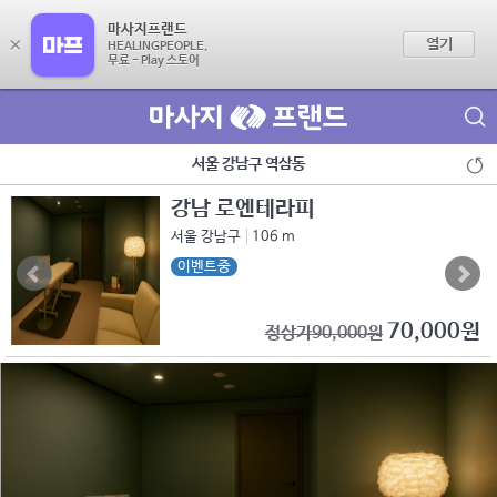
마사지프랜드
×
열기
HEALINGPEOPLE.
무료 - Play 스토어
제휴점 광고문의
서울 강남구 역삼동
피
강남역 스테이
서울 서초구
320 m
70,000원
90,000원
정상가120