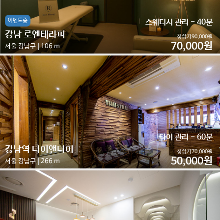
이벤트중
스웨디시 관리 - 40분
강남 로엔테라피
정상가90,000원
70,000원
서울 강남구
106 m
타이 관리 - 60분
강남역 타이앤타이
정상가70,000원
50,000원
서울 강남구
266 m