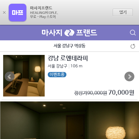
마사지프랜드
×
열기
HEALINGPEOPLE.
무료 - Play 스토어
제휴점 광고문의
서울 강남구 역삼동
강남 로엔테라피
서울 강남구
106 m
이벤트중
70,000원
정상가90,000원