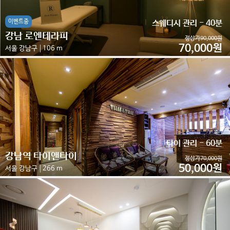
이벤트중
스웨디시 관리 - 40분
강남 로엔테라피
정상가90,000원
70,000원
서울 강남구
106 m
타이 관리 - 60분
강남역 타이앤타이
정상가70,000원
50,000원
서울 강남구
266 m